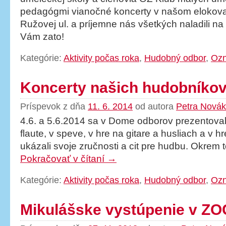
pedagógmi vianočné koncerty v našom elokov
Ružovej ul. a príjemne nás všetkých naladili n
Vám zato!
Kategórie:
Aktivity počas roka
,
Hudobný odbor
,
Oz
Koncerty našich hudobníko
Príspevok z dňa
11. 6. 2014
od autora
Petra Nová
4.6. a 5.6.2014 sa v Dome odborov prezentovali
flaute, v speve, v hre na gitare a husliach a v 
ukázali svoje zručnosti a cit pre hudbu. Okrem
Pokračovať v čítaní
→
Kategórie:
Aktivity počas roka
,
Hudobný odbor
,
Oz
Mikulášske vystúpenie v Z