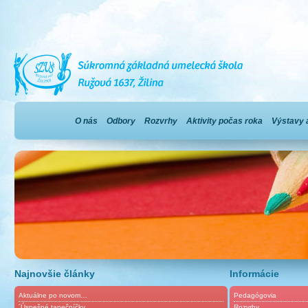
O nás
Odbory
Rozvrhy
Aktivity počas roka
Výstavy 
Najnovšie články
Informácie
Aktuálne po novom…
Pedagógovia
´Úspešné tanečníčky
Rozvrhy