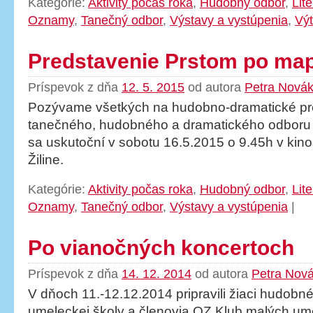
Kategórie:
Aktivity počas roka
,
Hudobný odbor
,
Lit
Oznamy
,
Tanečný odbor
,
Výstavy a vystúpenia
,
Výt
Predstavenie Prstom po ma
Príspevok z dňa
12. 5. 2015
od autora
Petra Nová
Pozývame všetkých na hudobno-dramatické pre
tanečného, hudobného a dramatického odboru 
sa uskutoční v sobotu 16.5.2015 o 9.45h v ki
Žiline.
Kategórie:
Aktivity počas roka
,
Hudobný odbor
,
Lit
Oznamy
,
Tanečný odbor
,
Výstavy a vystúpenia
|
Po vianočných koncertoch
Príspevok z dňa
14. 12. 2014
od autora
Petra Nov
V dňoch 11.-12.12.2014 pripravili žiaci hudobn
umeleckej školy a členovia OZ Klub malých ume