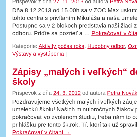
Príspevok z dňa
27. 11. 2013
od autora
Petra Nov
Dňa 8.12.2013 od 15.00h sa v ZOC Max uskuto
tohto centra s privítaním Mikuláša a naša umel
Postupne sa v 2 blokoch predstavia naši žiaci
odboru. Príďte sa pozrieť a …
Pokračovať v čít
Kategórie:
Aktivity počas roka
,
Hudobný odbor
,
Oz
Výstavy a vystúpenia
|
Zápisy „malých i veľkých“ d
školy
Príspevok z dňa
24. 8. 2012
od autora
Petra Nová
Pozdravujeme všetkých malých i veľkých záuj
umeleckú školu! Našich minuloročných žiakov 
pokračovať vo zvolenom štúdiu, treba nám to o
prihlášku pre tento šk.rok. Tí, ktorí tak už spra
Pokračovať v čítaní
→