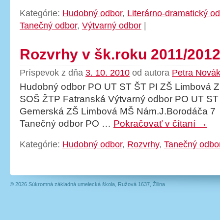
Kategórie:
Hudobný odbor
,
Literárno-dramatický o
Tanečný odbor
,
Výtvarný odbor
|
Rozvrhy v šk.roku 2011/201
Príspevok z dňa
3. 10. 2010
od autora
Petra Nová
Hudobný odbor PO UT ST ŠT PI ZŠ Limbová Z
SOŠ ŽTP Fatranská Výtvarný odbor PO UT ST
Gemerská ZŠ Limbová MŠ Nám.J.Borodáča 7
Tanečný odbor PO …
Pokračovať v čítaní
→
Kategórie:
Hudobný odbor
,
Rozvrhy
,
Tanečný odbo
© 2026 Súkromná základná umelecká škola, Ružová 1637, Žilina