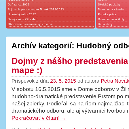
Deň tanca 2022
Školské poplatky
Prijímacie pohovory pre šk. rok 2022/2023
Dokumenty k štúdiu
Umelecký tábor 2022
Ponuka práce
Darujte nám 2% z daní
Dokumentácia školy
Obnovené prezenčné vyučovanie
Rada školy
Archív kategorií:
Hudobný odb
Dojmy z nášho predstavenia
mape :)
Príspevok z dňa
23. 5. 2015
od autora
Petra Nová
V sobotu 16.5.2015 sme v Dome odborov v Žiline
hudobno-dramatické predstavenie Prstom po ma
našej zbierky. Podieľali sa na ňom najmä žiaci 
dramatického odboru, ale aj výtvarníci tvorbou 
Pokračovať v čítaní
→