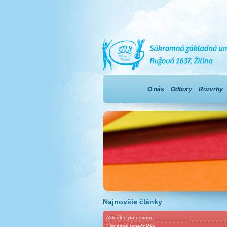
O nás
Odbory
Rozvrhy
Najnovšie články
Aktuálne po novom…
´Úspešné tanečníčky