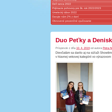
Deň tanca 2022
Prijímacie pohovory pre šk. rok 2022/2023
Umelecký tábor 2022
Darujte nám 2% z daní
Obnovené prezenčné vyučovanie
Duo Peťky a Denis
Príspevok z dňa
10. 4. 2019
od autora
Petra 
Dievčatám sa darilo aj na súťaži Showtim
v hlavnej vekovej kategórii vo výrazovom 