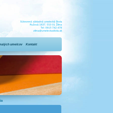
Súkromná základná umelecká škola
Ružová 1637, 010 01 Žilina
Tel: 0915 742 478
zilina@umeleckaskola.sk
malých umelcov
Kontakt
ia