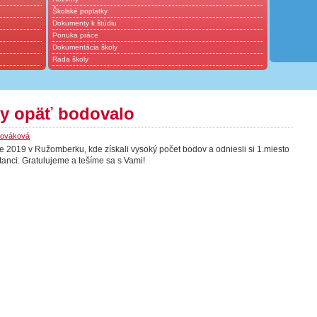
Školské poplatky
Dokumenty k štúdiu
Ponuka práce
Dokumentácia školy
Rada školy
ky opäť bodovalo
Nováková
e 2019 v Ružomberku, kde získali vysoký počet bodov a odniesli si 1.miesto
tanci. Gratulujeme a tešíme sa s Vami!