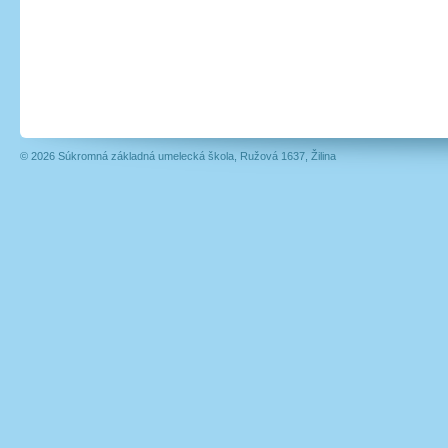
© 2026 Súkromná základná umelecká škola, Ružová 1637, Žilina