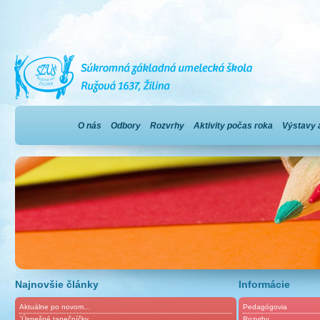
O nás
Odbory
Rozvrhy
Aktivity počas roka
Výstavy 
Najnovšie články
Informácie
Aktuálne po novom…
Pedagógovia
´Úspešné tanečníčky
Rozvrhy