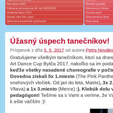
Deň tanca 2022
Školské poplatky
Prijímacie pohovory pre šk. rok 2022/2023
Dokumenty k štúdiu
Umelecký tábor 2022
Ponuka práce
Darujte nám 2% z daní
Dokumentácia školy
Obnovené prezenčné vyučovanie
Rada školy
Úžasný úspech tanečníkov!
Príspevok z dňa
5. 5. 2017
od autora
Petra Novák
Gratulujeme všetkým tanečníkom, ktorí sa dnes 
Art Dance Cup Bytča 2017, nakoľko sa im poda
keďže všetky nasadené choreografie v počte
Dovedna získali 5x 1.miesto
(The Pink Panthe
snehových vločiek, Od jari do leta, Matrix)
, 3x 
Vltava)
a 1x 3.miesto
(Merce)
:). Klobúk dolu
pedagógom!
Tešíme sa s Vami a veríme, že V
k ešte väčším :)!